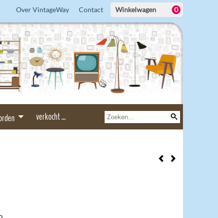
Over VintageWay
Contact
Winkelwagen
0
verkocht ...
borden
0.