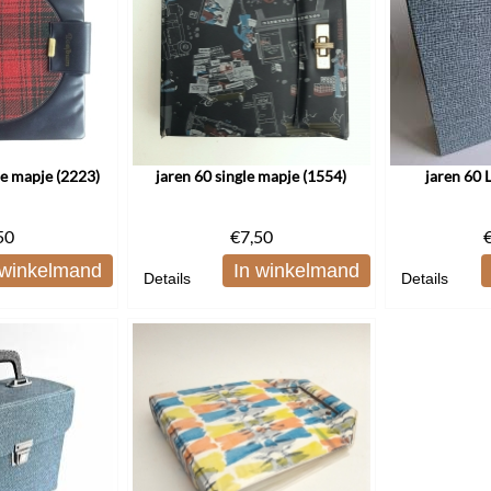
le mapje (2223)
jaren 60 single mapje (1554)
jaren 60 
50
€
7,50
 winkelmand
In winkelmand
Details
Details