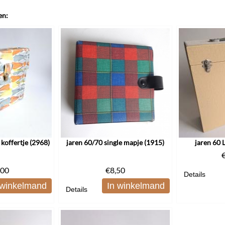
en:
 koffertje (2968)
jaren 60/70 single mapje (1915)
jaren 60 
,00
€
8,50
Details
 winkelmand
In winkelmand
Details