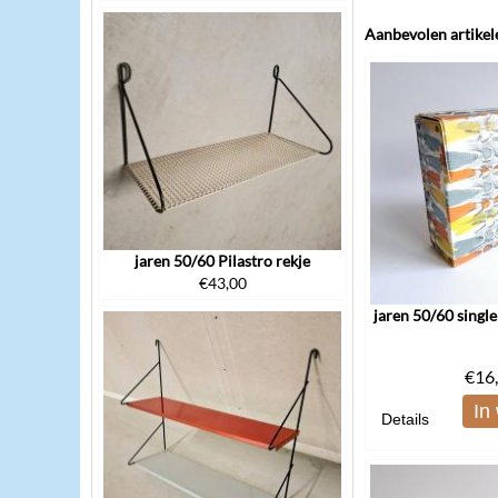
Aanbevolen artikel
jaren 50/60 Pilastro rekje
€
43,00
jaren 50/60 single
€
16
In
Details