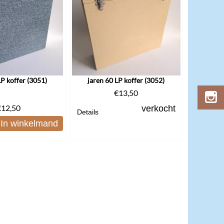
LP koffer (3051)
jaren 60 LP koffer (3052)
€
13,50
€
12,50
verkocht
Details
In winkelmand