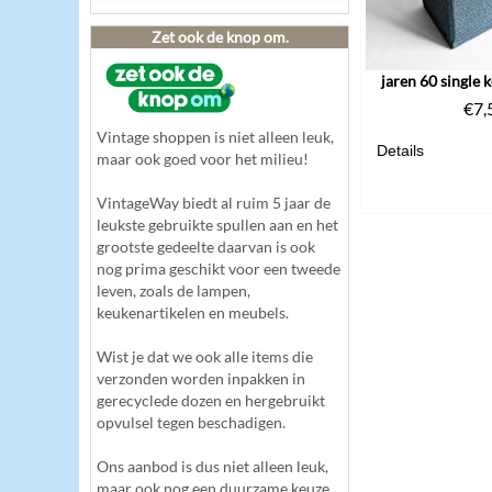
Zet ook de knop om.
jaren 60 single k
€
7,
Vintage shoppen is niet alleen leuk,
Details
maar ook goed voor het milieu!
VintageWay biedt al ruim 5 jaar de
leukste gebruikte spullen aan en het
grootste gedeelte daarvan is ook
nog prima geschikt voor een tweede
leven, zoals de lampen,
keukenartikelen en meubels.
Wist je dat we ook alle items die
verzonden worden inpakken in
gerecyclede dozen en hergebruikt
opvulsel tegen beschadigen.
Ons aanbod is dus niet alleen leuk,
maar ook nog een duurzame keuze.