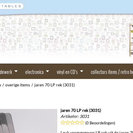
rdewerk
electronica
vinyl en CD's
collectors items / retro 
a
/
overige items
/
jaren 70 LP rek (3031)
jaren 70 LP rek (3031)
Artikelnr:
3031
(0 Beoordelingen)
Leuk vormgegeven LP rek uit de jaren 7