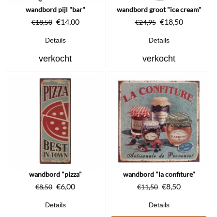
wandbord pijl "bar"
wandbord groot "ice cream"
€
14,00
€
18,50
€
18,50
€
24,95
Details
Details
verkocht
verkocht
wandbord "pizza"
wandbord "la confiture"
€
6,00
€
8,50
€
8,50
€
11,50
Details
Details