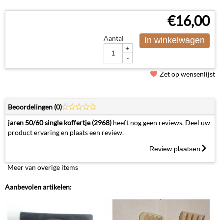
€
16,00
Aantal
In winkelwagen
+
-
Zet op wensenlijst
Beoordelingen (
0
)
jaren 50/60 single koffertje (2968)
heeft nog geen reviews. Deel uw
product ervaring en plaats een review.
Review plaatsen
Meer van overige items
Aanbevolen artikelen: