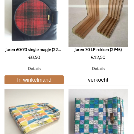
jaren 60/70 single mapje (2223)
jaren 70 LP rekken (2945)
€
8,50
€
12,50
Details
Details
In winkelmand
verkocht