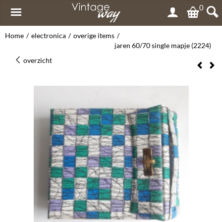
0
Home
/
electronica
/
overige items
/
jaren 60/70 single mapje (2224)
overzicht