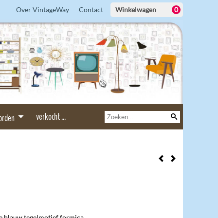
Over VintageWay
Contact
Winkelwagen
0
verkocht ...
borden
e blauw tegelmotief formica.