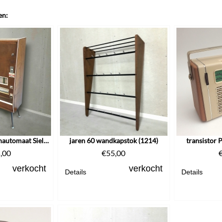
en:
jaren 50 sigarettenautomaat Sielaff
jaren 60 wandkapstok (1214)
transistor 
,00
€
55,00
verkocht
verkocht
Details
Details