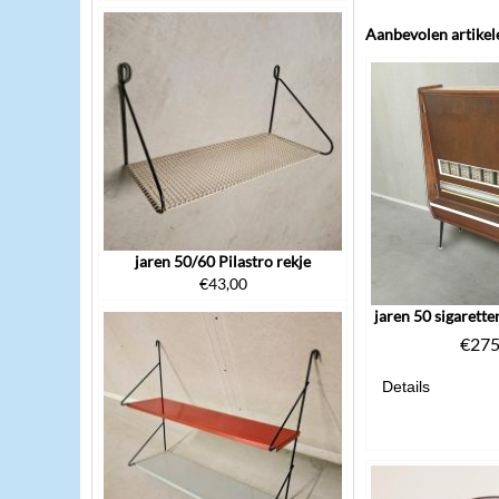
Aanbevolen artikel
jaren 50/60 Pilastro rekje
€
43,00
€
275
Details