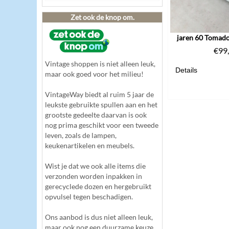
Zet ook de knop om.
jaren 60 Tomad
€
99
Vintage shoppen is niet alleen leuk,
Details
maar ook goed voor het milieu!
VintageWay biedt al ruim 5 jaar de
leukste gebruikte spullen aan en het
grootste gedeelte daarvan is ook
nog prima geschikt voor een tweede
leven, zoals de lampen,
keukenartikelen en meubels.
Wist je dat we ook alle items die
verzonden worden inpakken in
gerecyclede dozen en hergebruikt
opvulsel tegen beschadigen.
Ons aanbod is dus niet alleen leuk,
maar ook nog een duurzame keuze.