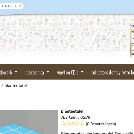
rdewerk
electronica
vinyl en CD's
collectors items / retro 
/
plantentafel
plantentafel
Artikelnr:
0288
(0 Beoordelingen)
Plantentafel, vierkant model. Bovenzijd