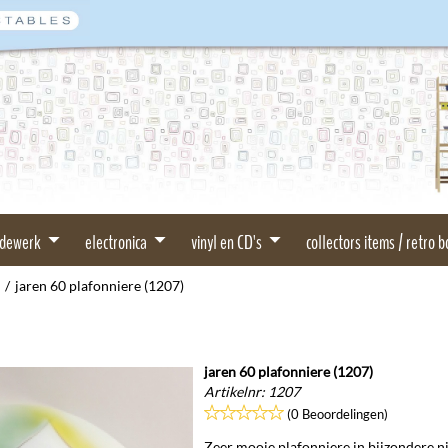
rdewerk
electronica
vinyl en CD's
collectors items / retro 
/
jaren 60 plafonniere (1207)
jaren 60 plafonniere (1207)
Artikelnr:
1207
(0 Beoordelingen)
Zeer mooie plafonniere in bijzondere n