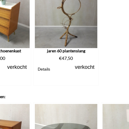
schoenenkast
jaren 60 plantenslang
,00
€
47,50
verkocht
verkocht
Details
len: