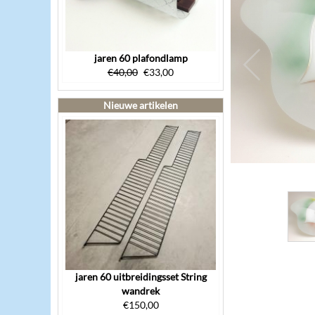
jaren 60 plafondlamp
€
40,00
€
33,00
Nieuwe artikelen
jaren 60 uitbreidingsset String
wandrek
€
150,00