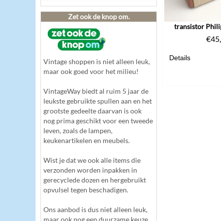
Zet ook de knop om.
transistor Phil
€
45
Details
Vintage shoppen is niet alleen leuk,
maar ook goed voor het milieu!
VintageWay biedt al ruim 5 jaar de
leukste gebruikte spullen aan en het
grootste gedeelte daarvan is ook
nog prima geschikt voor een tweede
leven, zoals de lampen,
keukenartikelen en meubels.
Wist je dat we ook alle items die
verzonden worden inpakken in
gerecyclede dozen en hergebruikt
opvulsel tegen beschadigen.
Ons aanbod is dus niet alleen leuk,
maar ook nog een duurzame keuze.