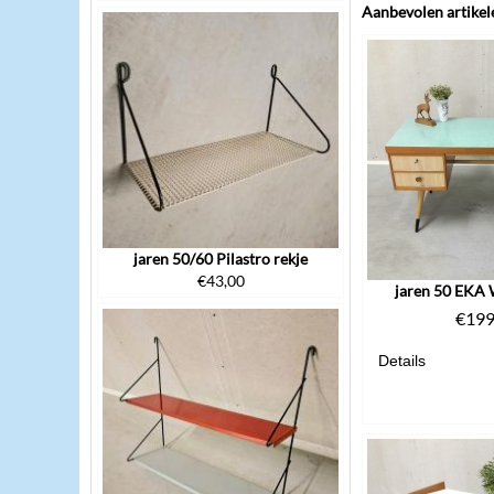
Aanbevolen artikel
jaren 50/60 Pilastro rekje
€
43,00
jaren 50 EKA
€
199
Details