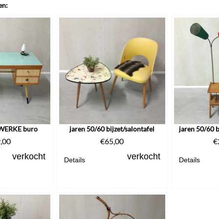
en:
 WERKE buro
jaren 50/60 bijzet/salontafel
jaren 50/60 b
,00
€
65,00
€
verkocht
verkocht
Details
Details