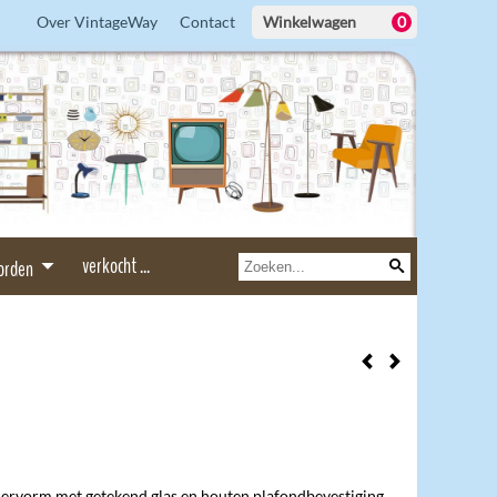
Over VintageWay
Contact
Winkelwagen
0
verkocht ...
borden
iervorm met getekend glas en houten plafondbevestiging.