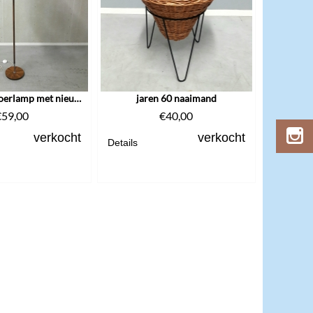
jaren 60/70 vloerlamp met nieuwe kap
jaren 60 naaimand
€
59,00
€
40,00
verkocht
verkocht
Details