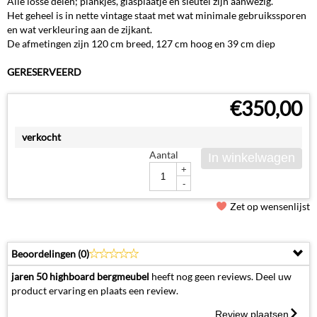
Alle losse delen; plankjes, glasplaatje en sleutel zijn aanwezig.
Het geheel is in nette vintage staat met wat minimale gebruikssporen
en wat verkleuring aan de zijkant.
De afmetingen zijn 120 cm breed, 127 cm hoog en 39 cm diep
GERESERVEERD
€
350,00
verkocht
Aantal
In winkelwagen
+
-
Zet op wensenlijst
Beoordelingen (
0
)
jaren 50 highboard bergmeubel
heeft nog geen reviews. Deel uw
product ervaring en plaats een review.
Review plaatsen