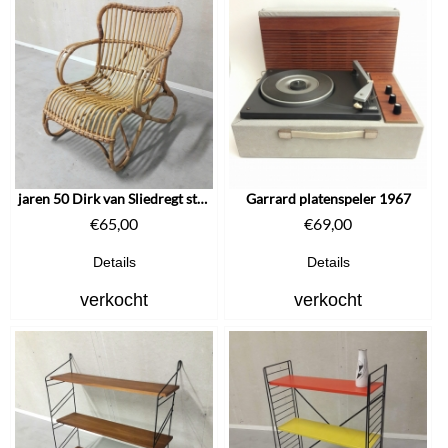
jaren 50 Dirk van Sliedregt stoel RB-2
Garrard platenspeler 1967
€
65,00
€
69,00
Details
Details
verkocht
verkocht