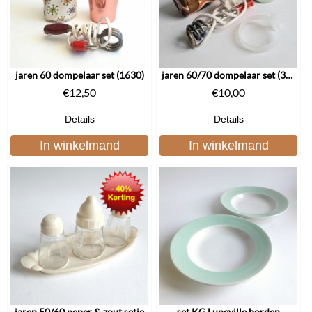
jaren 60 dompelaar set (1630)
jaren 60/70 dompelaar set (3100)
€
12,50
€
10,00
Details
Details
In winkelmand
In winkelmand
jaren 50/60 peper & zout setje
set KG Luneville borden