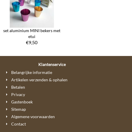
set aluminium MINI bekers met
etui
€
9,50
Klantenservice
Belangrijke informatie
Artikelen verzenden & ophalen
Betalen
Privacy
Gastenboek
Sitemap
Algemene voorwaarden
Contact