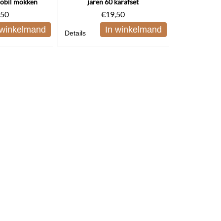
Mobil mokken
jaren 60 karafset
,50
€
19,50
 winkelmand
In winkelmand
Details