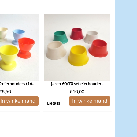
set jaren 60/70 eierhouders (1612)
jaren 60/70 set eierhouders
€
8,50
€
10,00
In winkelmand
In winkelmand
Details