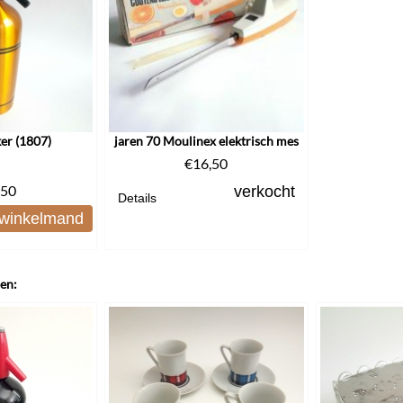
ker (1807)
jaren 70 Moulinex elektrisch mes
€
16,50
,50
verkocht
Details
 winkelmand
len: