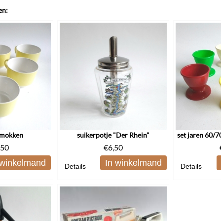
en:
6 mokken
suikerpotje "Der Rhein"
,50
€
6,50
 winkelmand
In winkelmand
Details
Details