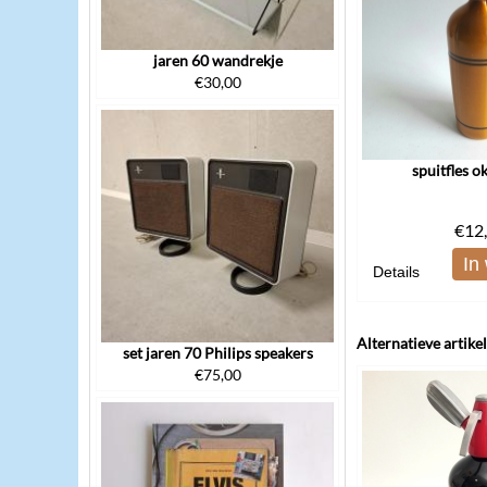
jaren 60 wandrekje
€
30,00
spuitfles o
€
12
In
Details
Alternatieve artike
set jaren 70 Philips speakers
€
75,00