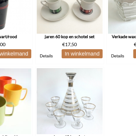
wart/rood
jaren 60 kop en schotel set
Verkade waxi
,00
€
17,50
 winkelmand
In winkelmand
Details
Details