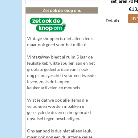
set jaren 70 
€
13
Zet ook de knop om.
In
Details
Vintage shoppen is niet alleen leuk,
maar ook goed voor het milieu!
VintageWay biedt al ruim 5 jaar de
leukste gebruikte spullen aan en het
grootste gedeelte daarvan is ook
nog prima geschikt voor een tweede
leven, zoals de lampen,
keukenartikelen en meubels.
Wist je dat we ook alle items die
verzonden worden inpakken in
gerecyclede dozen en hergebruikt
opvulsel tegen beschadigen.
Ons aanbod is dus niet alleen leuk,
maar ook nog een duurzame keuze.