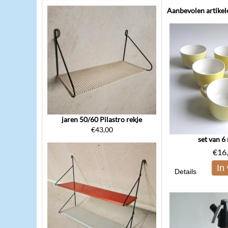
Aanbevolen artikel
jaren 50/60 Pilastro rekje
€
43,00
set van 
€
16
In
Details