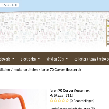
rdewerk
electronica
vinyl en CD's
collectors items / retro 
tikelen
/
keukenartikelen
/
jaren 70 Curver flessenrek
jaren 70 Curver flessenrek
Artikelnr:
3115
(0 Beoordelingen)
Leuk flessenrek uit de jaren 70.