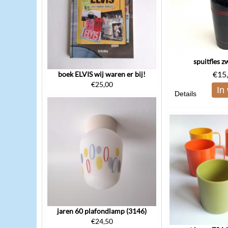
spuitfles z
€
15
boek ELVIS wij waren er bij!
€
25,00
In
Details
jaren 60 plafondlamp (3146)
€
24,50