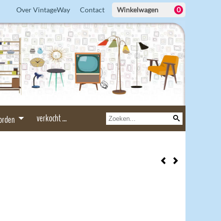
Over VintageWay
Contact
Winkelwagen
0
verkocht ...
borden