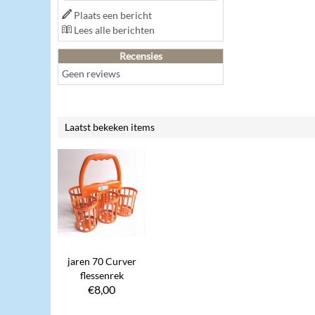
Plaats een bericht
Lees alle berichten
Recensies
Geen reviews
Laatst bekeken items
jaren 70 Curver
flessenrek
€
8,00