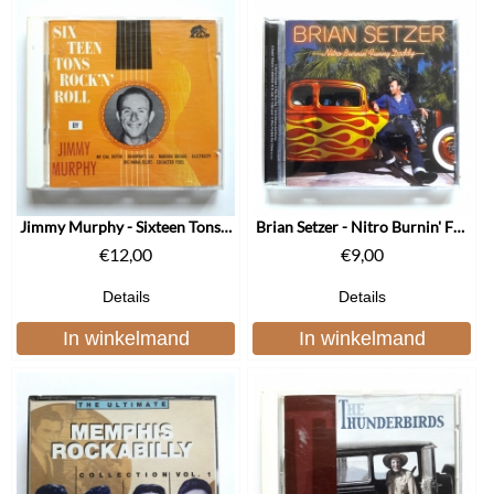
Jimmy Murphy - Sixteen Tons Rock 'n' Roll
Brian Setzer - Nitro Burnin' Funny Daddy
€
12,00
€
9,00
Details
Details
In winkelmand
In winkelmand