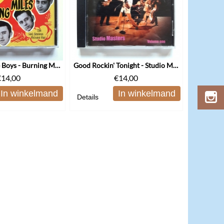
The Tennessee Boys - Burning Miles
Good Rockin' Tonight - Studio Masters Volume One
€
14,00
€
14,00
In winkelmand
In winkelmand
Details