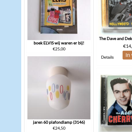
boek ELVIS wij waren er bij!
€
14
€
25,00
In
Details
jaren 60 plafondlamp (3146)
€
24,50