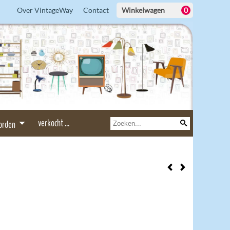
Over VintageWay
Contact
Winkelwagen
0
verkocht ...
borden