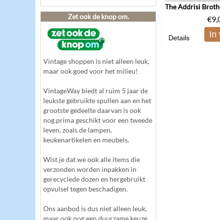
Zet ook de knop om.
€
9,
In
Details
Vintage shoppen is niet alleen leuk,
maar ook goed voor het milieu!
VintageWay biedt al ruim 5 jaar de
leukste gebruikte spullen aan en het
grootste gedeelte daarvan is ook
nog prima geschikt voor een tweede
leven, zoals de lampen,
keukenartikelen en meubels.
Wist je dat we ook alle items die
verzonden worden inpakken in
gerecyclede dozen en hergebruikt
opvulsel tegen beschadigen.
Ons aanbod is dus niet alleen leuk,
maar ook nog een duurzame keuze.