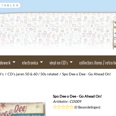
rdewerk
electronica
vinyl en CD's
collectors items / retro 
D's
/
CD's jaren 50 & 60 / 50s related
/
Spo Dee o Dee - Go Ahead On!
Spo Dee o Dee - Go Ahead On!
Artikelnr:
CD009
(0 Beoordelingen)