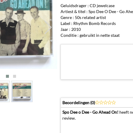
Geluidsdrager : CD jewelcase
Artiest & titel : Spo Dee O Dee - Go Ah
Genre : 50s related artist
Label : Rhythm Bomb Records
Jaar : 2010
Conditie : gebruikt in nette staat
Beoordelingen (
0
)
Spo Dee o Dee - Go Ahead On!
heeft n
review.