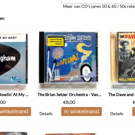
Meer van CD's jaren 50 & 60 / 50s rela
en:
Darrel Higham - Howlin' At My Baby
The Brian Setzer Orchestra - Vavoom!
,00
€
8,00
 winkelmand
In winkelmand
Details
Details