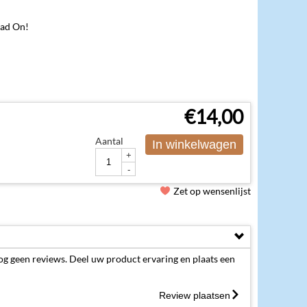
ead On!
€
14,00
Aantal
In winkelwagen
+
-
Zet op wensenlijst
og geen reviews. Deel uw product ervaring en plaats een
Review plaatsen