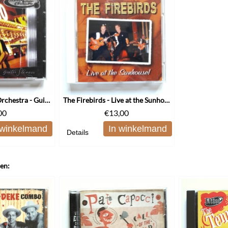
The Brian Setzer Orchestra - Guitar Slinger
The Firebirds - Live at the Sunhouse!
00
€
13,00
 winkelmand
In winkelmand
Details
len: