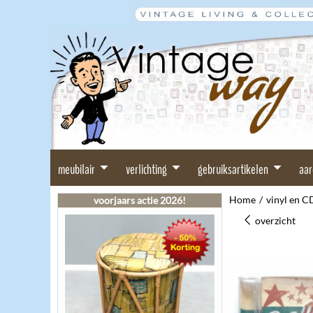
meubilair
verlichting
gebruiksartikelen
aa
Home
/
vinyl en C
voorjaars actie 2026!
overzicht