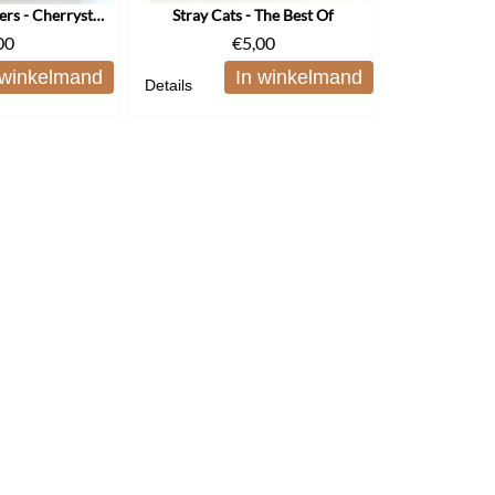
The Addrisi Brothers - Cherrystone
Stray Cats - The Best Of
00
€
5,00
 winkelmand
In winkelmand
Details