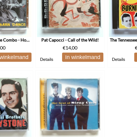
The Dave and Deke Combo - Hollywood Barn Dance
Pat Capocci - Call of the Wild!
,00
€
14,00
 winkelmand
In winkelmand
Details
Details