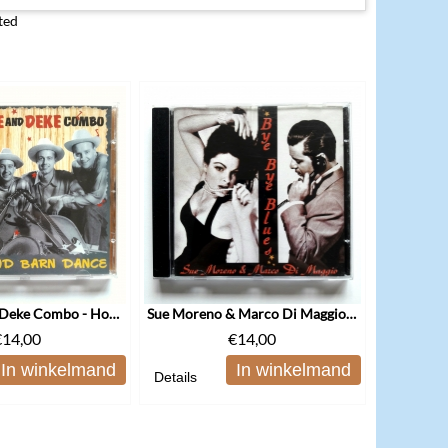
ted
The Dave and Deke Combo - Hollywood Barn Dance
Sue Moreno & Marco Di Maggio - Bye Bye Blues
€
14,00
€
14,00
In winkelmand
In winkelmand
Details