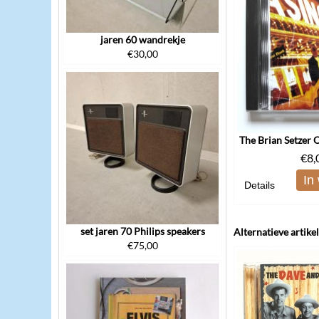
jaren 60 wandrekje
€
30,00
€
8,
In
Details
set jaren 70 Philips speakers
Alternatieve artike
€
75,00