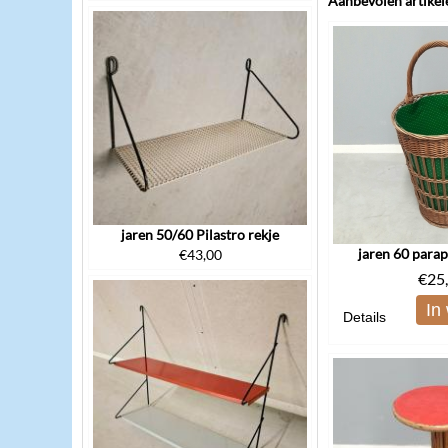
Aanbevolen artikel
jaren 50/60 Pilastro rekje
jaren 60 para
€
43,00
€
25
In
Details