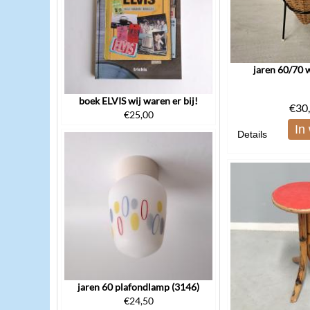
jaren 60/70
boek ELVIS wij waren er bij!
€
30
€
25,00
In
Details
jaren 60 plafondlamp (3146)
€
24,50