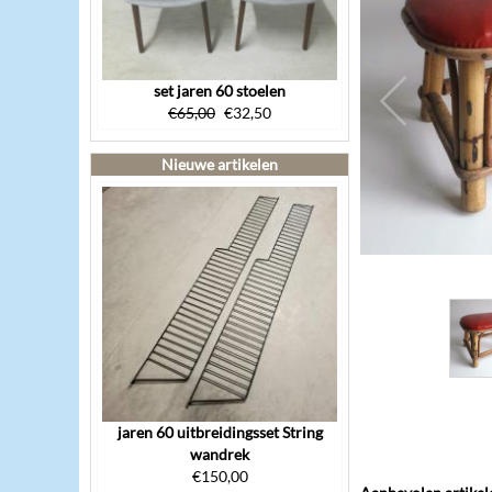
set jaren 60 stoelen
€
65,00
€
32,50
Nieuwe artikelen
jaren 60 uitbreidingsset String
wandrek
€
150,00