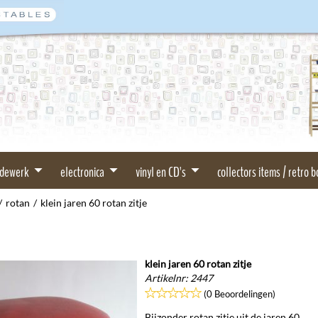
rdewerk
electronica
vinyl en CD's
collectors items / retro 
/
rotan
/
klein jaren 60 rotan zitje
klein jaren 60 rotan zitje
Artikelnr:
2447
(0 Beoordelingen)
Bijzonder rotan zitje uit de jaren 60.