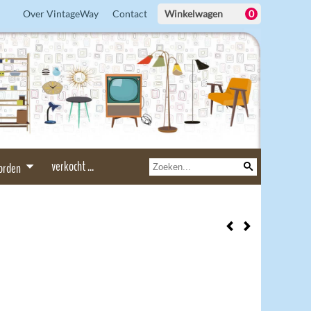
Over VintageWay
Contact
Winkelwagen
0
verkocht ...
borden