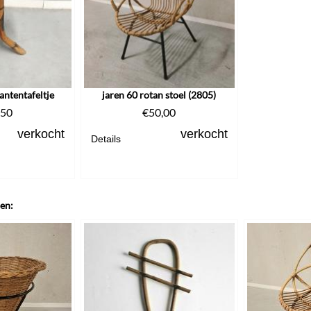
lantentafeltje
jaren 60 rotan stoel (2805)
,50
€
50,00
verkocht
verkocht
Details
len: