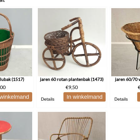
en:
plubak (1517)
jaren 60 rotan plantenbak (1473)
jaren 60/70
,00
€
9,50
 winkelmand
In winkelmand
Details
Details