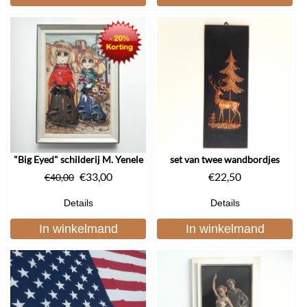
"Big Eyed" schilderij M. Yenele
set van twee wandbordjes
€
33,00
€
22,50
€
40,00
Details
Details
In winkelmand
In winkelmand