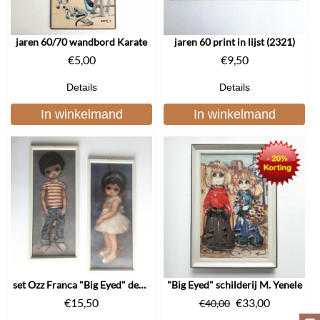
jaren 60/70 wandbord Karate
jaren 60 print in lijst (2321)
€
5,00
€
9,50
Details
Details
In winkelmand
In winkelmand
set Ozz Franca "Big Eyed" decoratie
"Big Eyed" schilderij M. Yenele
€
15,50
€
33,00
€
40,00