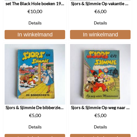
set The Black Hole boeken 1980
Sjors & Sjimmie Op vakantie 1957
€
10,00
€
6,00
Details
Details
In winkelmand
In winkelmand
Sjors & Sjimmie De bibberziekte 1962
Sjors & Sjimmie Op weg naar Minasoussa 1955
€
5,00
€
5,00
Details
Details