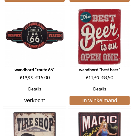
wandbord "route 66"
wandbord "best beer"
€
15,00
€
8,50
€
19,95
€
11,50
Details
Details
verkocht
In winkelmand