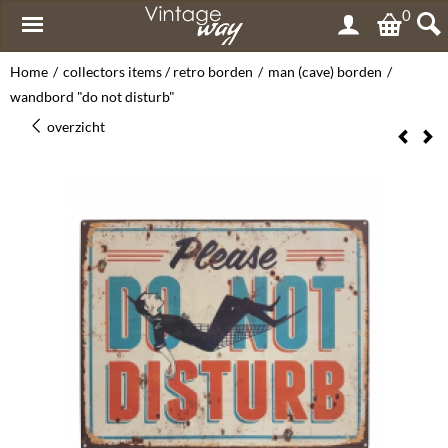
0
Home
/
collectors items / retro borden
/
man (cave) borden
/
wandbord "do not disturb"
overzicht