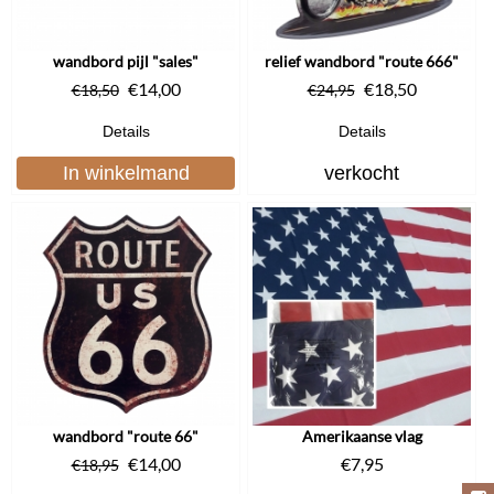
wandbord pijl "sales"
relief wandbord "route 666"
€
14,00
€
18,50
€
18,50
€
24,95
Details
Details
In winkelmand
verkocht
wandbord "route 66"
Amerikaanse vlag
€
14,00
€
7,95
€
18,95