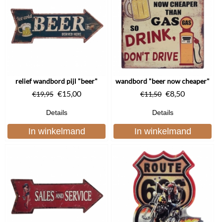
relief wandbord pijl "beer"
wandbord "beer now cheaper"
€
15,00
€
8,50
€
19,95
€
11,50
Details
Details
In winkelmand
In winkelmand