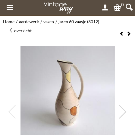
0
Home
/
aardewerk
/
vazen
/
jaren 60 vaasje (3012)
overzicht