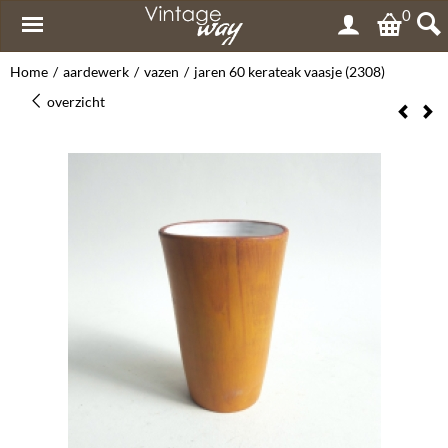
0
Home
/
aardewerk
/
vazen
/
jaren 60 kerateak vaasje (2308)
overzicht