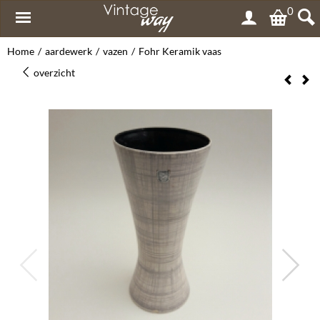
0
Home
/
aardewerk
/
vazen
/
Fohr Keramik vaas
overzicht