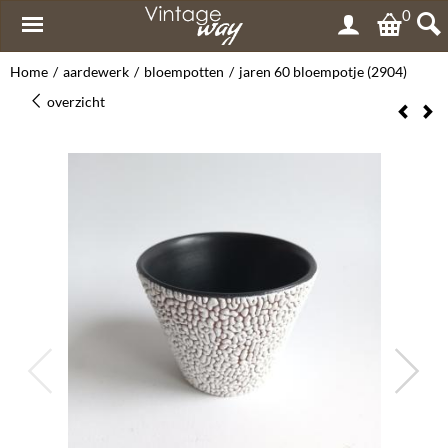
0
Home
/
aardewerk
/
bloempotten
/
jaren 60 bloempotje (2904)
overzicht