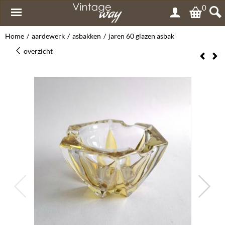
0
Home
/
aardewerk
/
asbakken
/
jaren 60 glazen asbak
overzicht